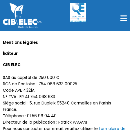
Aller
au
Men
contenu
Mentions légales
Éditeur
CIB ELEC
SAS au capital de 250 000 €
RCS de Pontoise : 754 068 633 00025
Code APE 4321A
N° TVA : FR 41 754 068 633
Siège social : 5, rue Dupleix 95240 Cormeilles en Parisis –
France.
Téléphone : 01 56 96 04 40
Directeur de la publication : Patrick PAGANI
Pour nous contacter par email, veuillez utiliser le
formulaire de