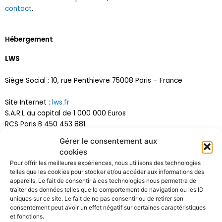
contact
.
Hébergement
LWS
Siège Social : 10, rue Penthievre 75008 Paris – France
Site Internet :
lws.fr
S.A.R.L au capital de 1 000 000 Euros
RCS Paris B 450 453 881
Gérer le consentement aux
cookies
Confidentialité et protection des données
Pour offrir les meilleures expériences, nous utilisons des technologies
telles que les cookies pour stocker et/ou accéder aux informations des
Ce site Internet utilise une connexion chiffrée, ce qui signifie
appareils. Le fait de consentir à ces technologies nous permettra de
que vos données ne sont pas transmises « en clair » depuis
traiter des données telles que le comportement de navigation ou les ID
votre ordinateur vers le réseau. Elles sont cryptées au
uniques sur ce site. Le fait de ne pas consentir ou de retirer son
préalable afin de garantir un niveau de sécurité optimal.
consentement peut avoir un effet négatif sur certaines caractéristiques
et fonctions.