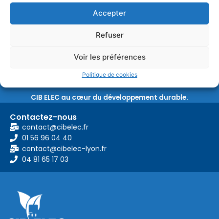
L’hébergement est assuré par la société Française LWS, sur
Accepter
des serveurs situés en France. Vous pouvez consulter les
engagements de LWS en consultant leur
page dédiée à la
Refuser
protection des données personnelles
.
Voir les préférences
Politique de cookies
CIB ELEC au cœur du développement durable.
Contactez-nous
contact@cibelec.fr
01 56 96 04 40
contact@cibelec-lyon.fr
04 81 65 17 03