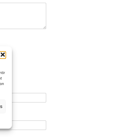
tir
nt
son
es