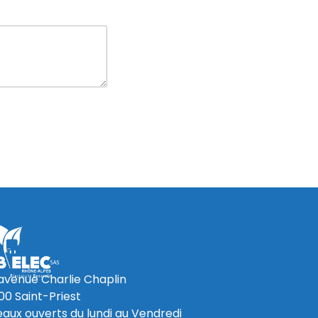
 avenue Charlie Chaplin
00 Saint-Priest
eaux ouverts du lundi au Vendredi