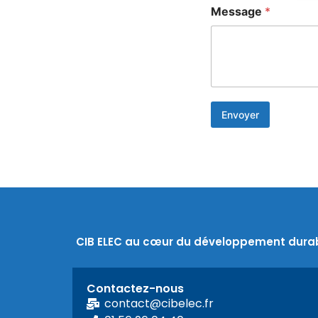
m
Message
*
P
r
é
n
o
m
E
-
Envoyer
m
a
i
l
CIB ELEC au cœur du développement durab
Contactez-nous
contact@cibelec.fr