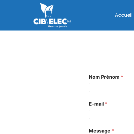
Aller
au
Accueil
contenu
Nom Prénom
*
Prénom
E-mail
*
Message
*